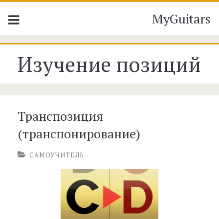
MyGuitars
Рубрика:
Изучение позиций
<span>Изучение
позиций</span>
Транспозиция
(транспонирование)
САМОУЧИТЕЛЬ