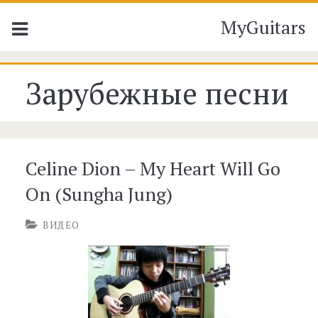
MyGuitars
Рубрика:
Зарубежные песни
<span>Зарубежные
песни</span>
Celine Dion – My Heart Will Go
On (Sungha Jung)
ВИДЕО