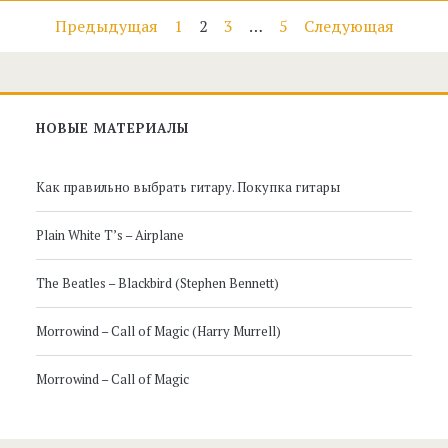
Навигация
Предыдущая
1
2
3
…
5
Следующая
по
записям
Главная
НОВЫЕ МАТЕРИАЛЫ
боковая
Как правильно выбрать гитару. Покупка гитары
панель
Plain White T’s – Airplane
The Beatles – Blackbird (Stephen Bennett)
Morrowind – Call of Magic (Harry Murrell)
Morrowind – Call of Magic