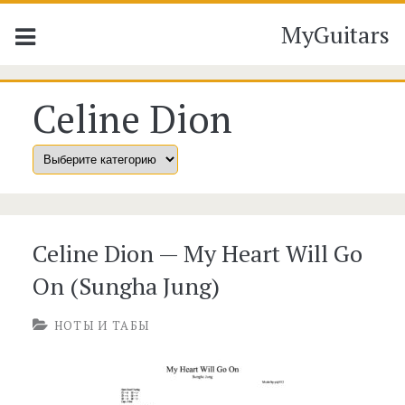
MyGuitars
Метка:
Celine Dion
<span>Celine
Dion</span>
Celine Dion — My Heart Will Go
On (Sungha Jung)
НОТЫ И ТАБЫ