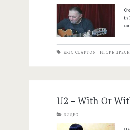
Оч
in
на
ERIC CLAPTON
ИГОРЬ ПРЕС
U2 – With Or Wit
ВИДЕО
Па