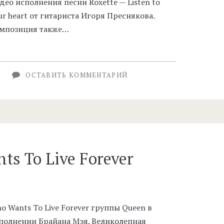
део исполнения песни Roxette — Listen to
ur heart от гитариста Игоря Преснякова.
мпозиция также…
ОСТАВИТЬ КОММЕНТАРИЙ
s To Live Forever
o Wants To Live Forever группы Queen в
полнении Брайана Мэя. Великолепная