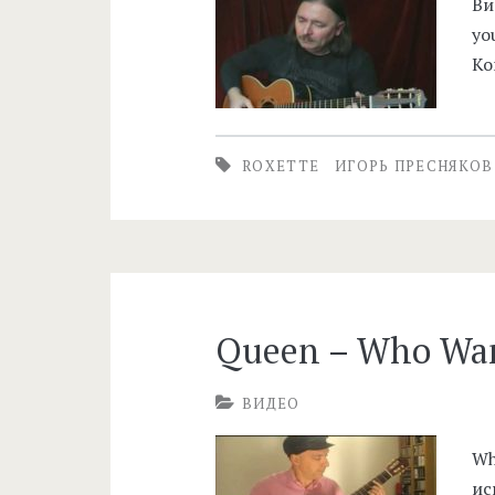
Ви
yo
Ко
ROXETTE
ИГОРЬ ПРЕСНЯКОВ
Queen – Who Want
ВИДЕО
Wh
ис