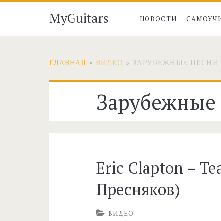
MyGuitars
НОВОСТИ
САМОУЧ
ГЛАВНАЯ
»
ВИДЕО
»
ЗАРУБЕЖНЫЕ ПЕСНИ
Рубрика:
Зарубежные
<span>Зарубежн
песни</span>
Eric Clapton – Te
Пресняков)
ВИДЕО