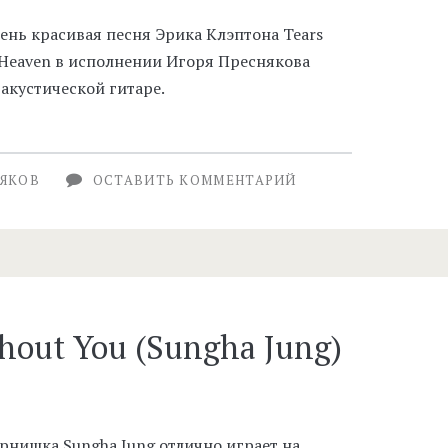
ень красивая песня Эрика Клэптона Tears
 Heaven в исполнении Игоря Преснякова
 акустической гитаре.
НЯКОВ
ОСТАВИТЬ КОММЕНТАРИЙ
hout You (Sungha Jung)
рнишка Sungha Jung отлично играет на