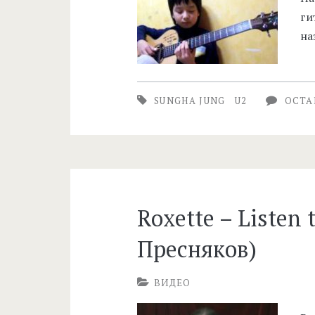
ги
на
SUNGHA JUNG
U2
ОСТА
Roxette – Listen 
Пресняков)
ВИДЕО