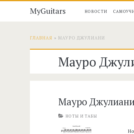
MyGuitars
НОВОСТИ
САМОУЧ
ГЛАВНАЯ
»
МАУРО ДЖУЛИАНИ
Метка:
Мауро Джул
<span>Мауро
Джулиани</span>
Мауро Джулиани
НОТЫ И ТАБЫ
Но