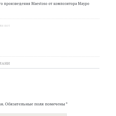
го произведения Maestoso от композитора Мауро
ли нот
ИАНИ
н.
Обязательные поля помечены
*