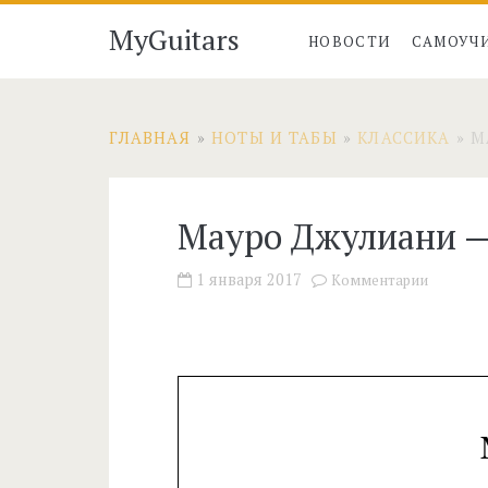
MyGuitars
НОВОСТИ
САМОУЧ
ГЛАВНАЯ
»
НОТЫ И ТАБЫ
»
КЛАССИКА
»
М
Мауро Джулиани —
1 января 2017
Комментарии