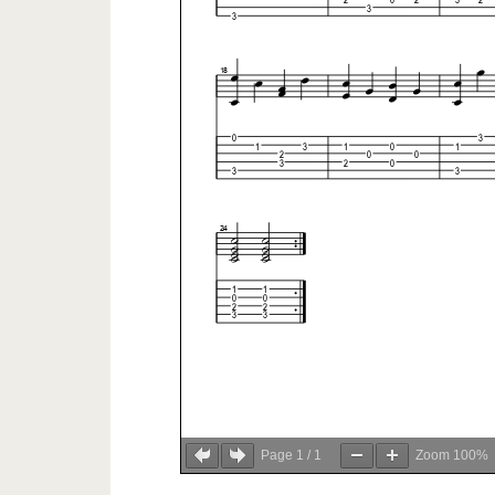
Page
1
/
1
Zoom
100%