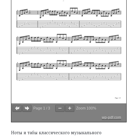
Page
1
/
3
Zoom
100%
wp-pdf.com
Ноты и табы классического музыкального