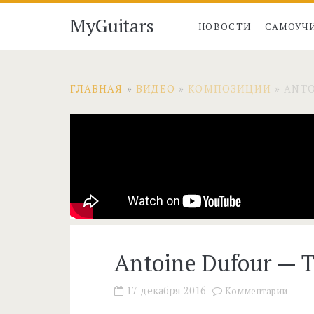
MyGuitars
НОВОСТИ
САМОУЧ
ГЛАВНАЯ
»
ВИДЕО
»
КОМПОЗИЦИИ
»
ANTO
Antoine Dufour — T
17 декабря 2016
Комментарии