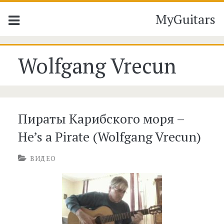
MyGuitars
Метка:
Wolfgang Vrecun
<span>Wolfgang
Vrecun</span>
Пираты Карибского моря –
He’s a Pirate (Wolfgang Vrecun)
ВИДЕО