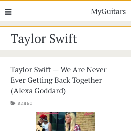
MyGuitars
Метка:
Taylor Swift
<span>Taylor
Swift</span>
Taylor Swift — We Are Never
Ever Getting Back Together
(Alexa Goddard)
ВИДЕО