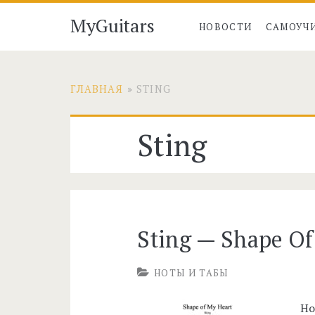
MyGuitars
НОВОСТИ
САМОУЧ
ГЛАВНАЯ
»
STING
Метка:
Sting
<span>Sting</spa
Sting — Shape Of
НОТЫ И ТАБЫ
Но