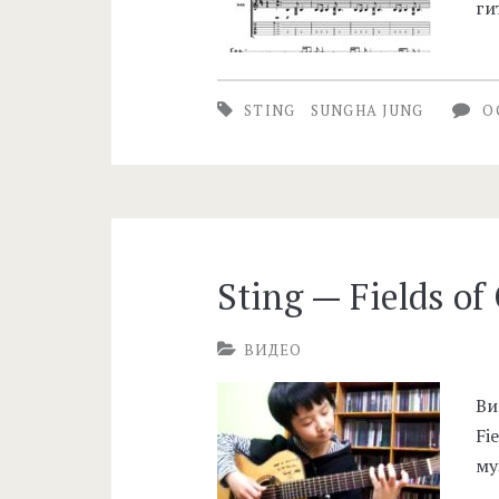
ги
STING
SUNGHA JUNG
О
Sting — Fields of
ВИДЕО
Ви
Fi
му