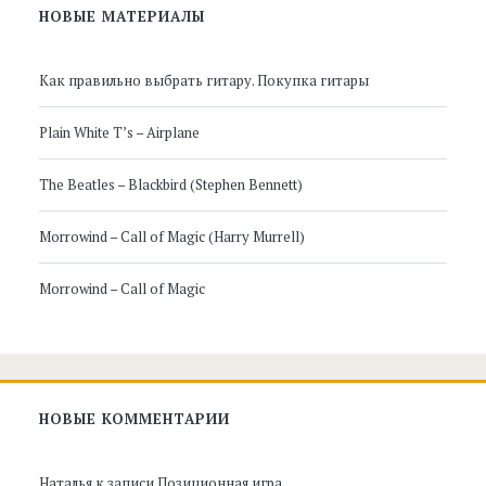
Главная
НОВЫЕ МАТЕРИАЛЫ
боковая
Как правильно выбрать гитару. Покупка гитары
панель
Plain White T’s – Airplane
The Beatles – Blackbird (Stephen Bennett)
Morrowind – Call of Magic (Harry Murrell)
Morrowind – Call of Magic
НОВЫЕ КОММЕНТАРИИ
Наталья
к записи
Позиционная игра