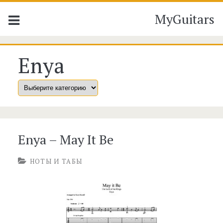
MyGuitars
Метка:
Enya
<span>Enya</span>
Enya – May It Be
НОТЫ И ТАБЫ