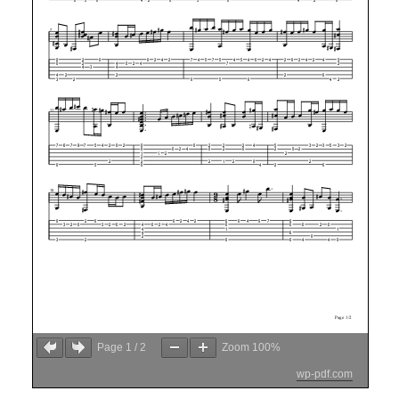
Page
1
/
2
Zoom
100%
wp-pdf.com