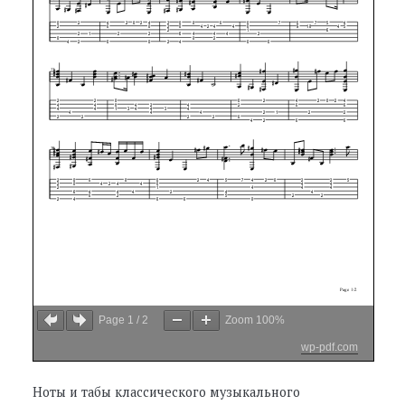
Page
1
/
2
Zoom
100%
wp-pdf.com
Ноты и табы классического музыкального