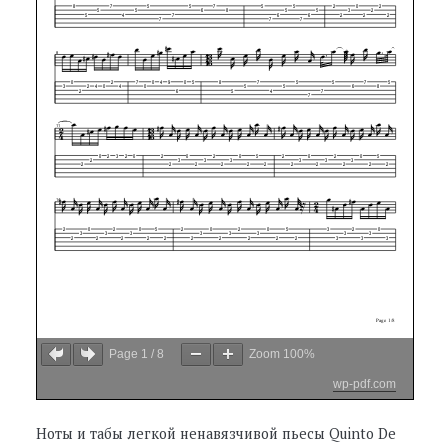
Page
1
/
8
Zoom
100%
wp-pdf.com
Ноты и табы легкой ненавязчивой пьесы Quinto De