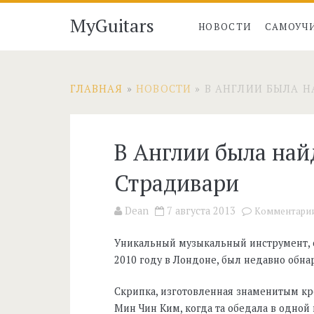
MyGuitars
НОВОСТИ
САМОУЧ
ГЛАВНАЯ
»
НОВОСТИ
»
В АНГЛИИ БЫЛА Н
В Англии была най
Страдивари
Dean
7 августа 2013
Комментари
Уникальный музыкальный инструмент, 
2010 году в Лондоне, был недавно обн
Скрипка, изготовленная знаменитым кр
Мин Чин Ким, когда та обедала в одной