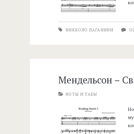
ко
НИККОЛО ПАГАНИНИ
О
Мендельсон – С
НОТЫ И ТАБЫ
Но
му
ко