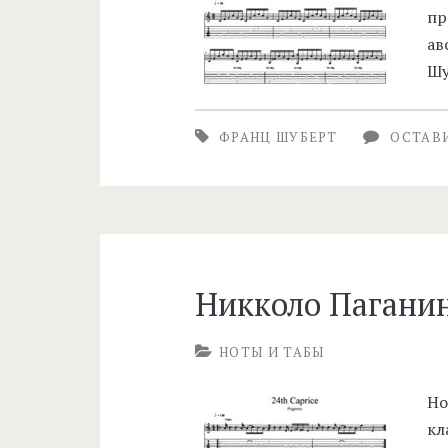
пр
ав
Шу
ФРАНЦ ШУБЕРТ
ОСТАВ
Никколо Пагани
НОТЫ И ТАБЫ
Но
кл